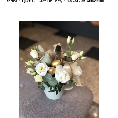
Главная
/
Букеты
/
Букеты на Пасху
/
Пасхальная композиция