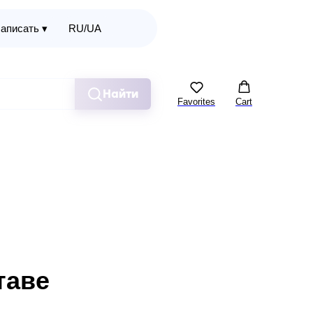
аписать ▾
RU/UA
Найти
Favorites
Cart
таве