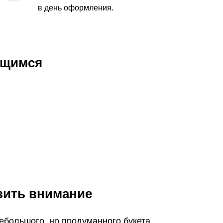
в день оформления.
ющимся
зить внимание
ебольшого, но продуманного букета,