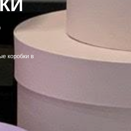
КИ
Ь
е коробки в