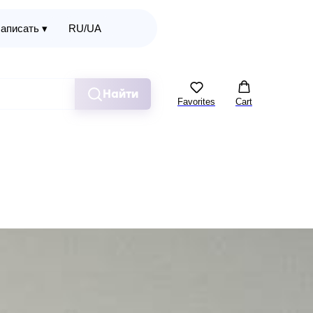
аписать ▾
RU/UA
Найти
Favorites
Cart