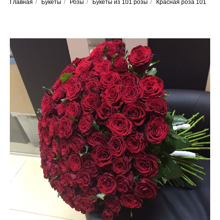
Главная
/
Букеты
/
Розы
/
Букеты из 101 розы
/
Красная роза 101