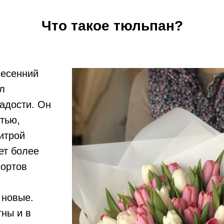
Что такое тюльпан?
весенний
л
адости. Он
тью,
итрой
ет более
сортов
 новые.
ны и в