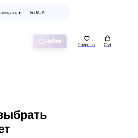
аписать ▾
RU/UA
Найти
Favorites
Cart
 выбрать
ет