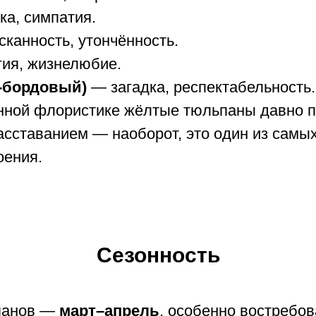
а, симпатия.
канность, утончённость.
ия, жизнелюбие.
-бордовый)
— загадка, респектабельность.
нной флористике жёлтые тюльпаны давно п
асставанием — наоборот, это один из самы
оения.
Сезонность
панов —
март–апрель
, особенно востребо