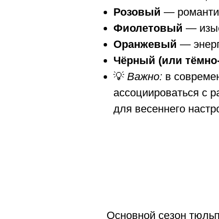
Розовый
— романтик
Фиолетовый
— изыс
Оранжевый
— энерг
Чёрный (или тёмно
💡
Важно:
в совреме
ассоциироваться с р
для весеннего настр
Основной сезон тюль