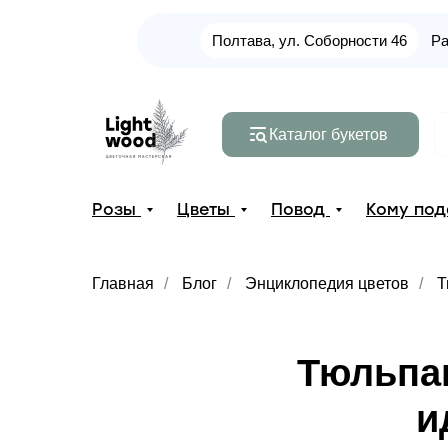
Полтава, ул. Соборности 46
Ра
Каталог букетов
Розы
Цветы
Повод
Кому по
Главная
/
Блог
/
Энциклопедия цветов
/
Т
Тюльпан
и