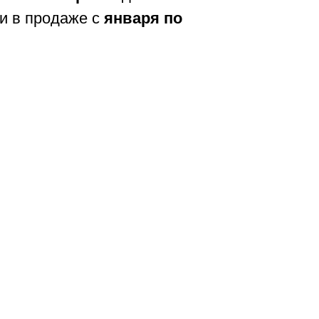
и в продаже с
января по
ы