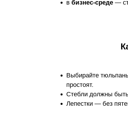
в
бизнес-среде
— ст
К
Выбирайте тюльпаны
простоят.
Стебли должны быть
Лепестки — без пяте