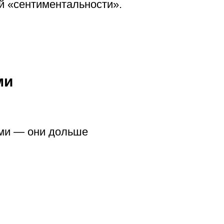
й «сентиментальности».
ми
ми — они дольше