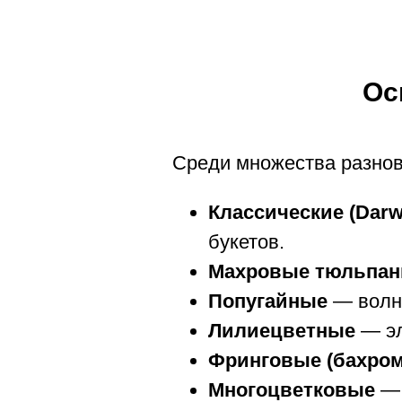
Ос
Среди множества разнов
Классические (Darwi
букетов.
Махровые тюльпа
Попугайные
— волни
Лилиецветные
— эл
Фринговые (бахро
Многоцветковые
— 