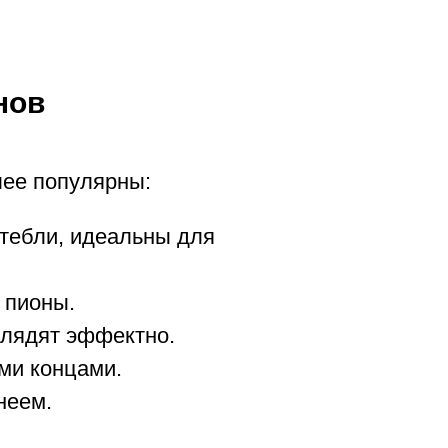
нов
лее популярны:
тебли, идеальны для
 пионы.
глядят эффектно.
ми концами.
неем.