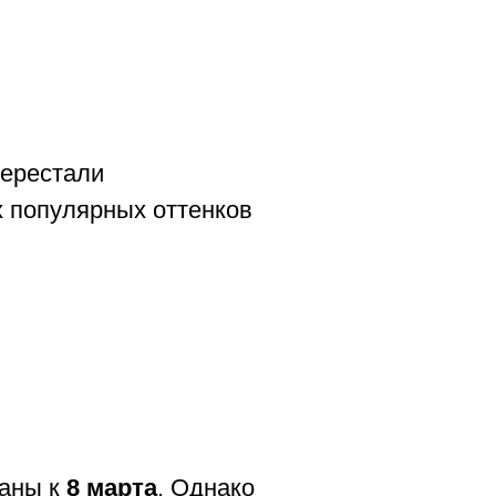
ерестали
х популярных оттенков
ваны к
8 марта
. Однако