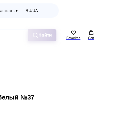
аписать ▾
RU/UA
Найти
Favorites
Cart
-белый №37