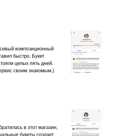
асивый композиционный
ставил быстро. Букет
тояли целых пять дней.
ервис своим знакомым.)
братилась в этот магазин,
нальные букеты создает