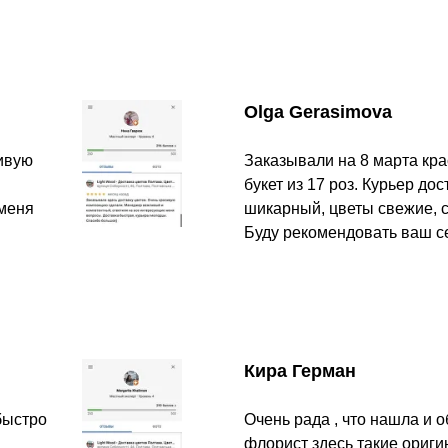
Olga Gerasimova
сивую
Заказывали на 8 марта кр
букет из 17 роз. Курьер до
 меня
шикарный, цветы свежие, с
Буду рекомендовать ваш с
Кира Герман
быстро
Очень рада , что нашла и о
флорист здесь такие ориги