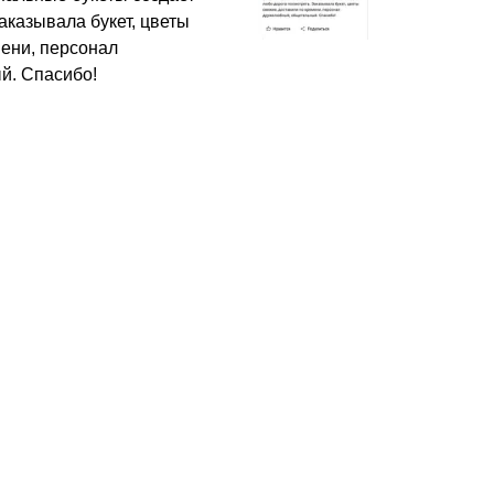
аказывала букет, цветы
мени, персонал
й. Спасибо!