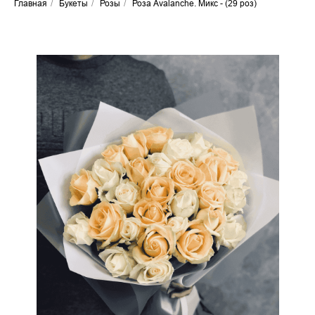
Главная
/
Букеты
/
Розы
/
Роза Avalanche. Микс - (29 роз)