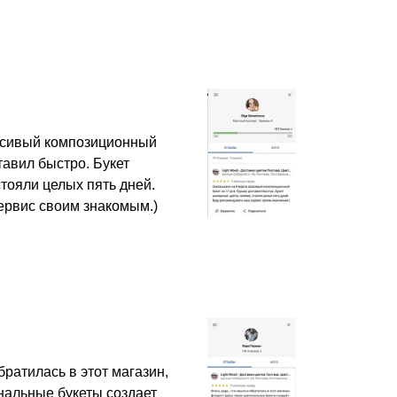
асивый композиционный
ставил быстро. Букет
тояли целых пять дней.
ервис своим знакомым.)
братилась в этот магазин,
нальные букеты создает