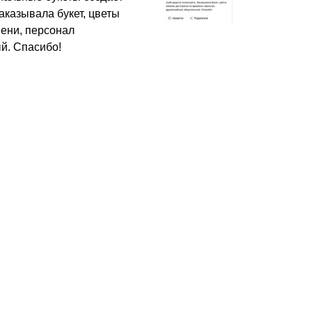
аказывала букет, цветы
мени, персонал
й. Спасибо!