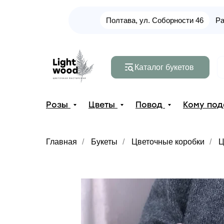
Полтава, ул. Соборности 46
Ра
Каталог букетов
Розы
Цветы
Повод
Кому по
Главная
/
Букеты
/
Цветочные коробки
/
Ц