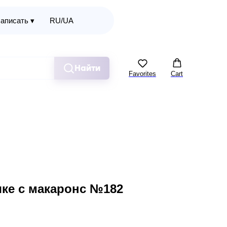
аписать ▾
RU/UA
Найти
Favorites
Cart
ке с макаронс №182