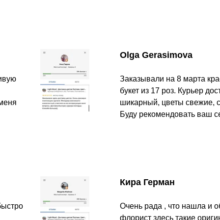
Olga Gerasimova
сивую
Заказывали на 8 марта кр
букет из 17 роз. Курьер до
 меня
шикарный, цветы свежие, с
Буду рекомендовать ваш с
Кира Герман
быстро
Очень рада , что нашла и о
флорист здесь такие ориги