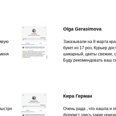
Olga Gerasimova
сивую
Заказывали на 8 марта кр
букет из 17 роз. Курьер до
 меня
шикарный, цветы свежие, с
Буду рекомендовать ваш с
Кира Герман
быстро
Очень рада , что нашла и о
флорист здесь такие ориги