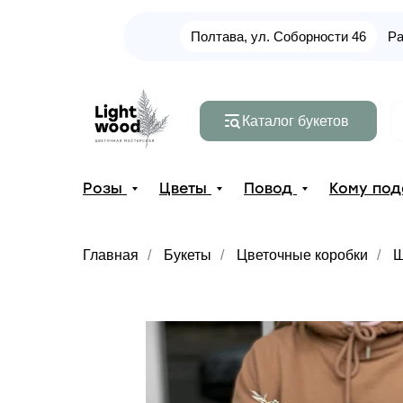
Полтава, ул. Соборности 46
Ра
Каталог букетов
Розы
Цветы
Повод
Кому по
Главная
/
Букеты
/
Цветочные коробки
/
Ш