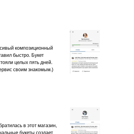
асивый композиционный
ставил быстро. Букет
тояли целых пять дней.
ервис своим знакомым.)
братилась в этот магазин,
нальные букеты создает