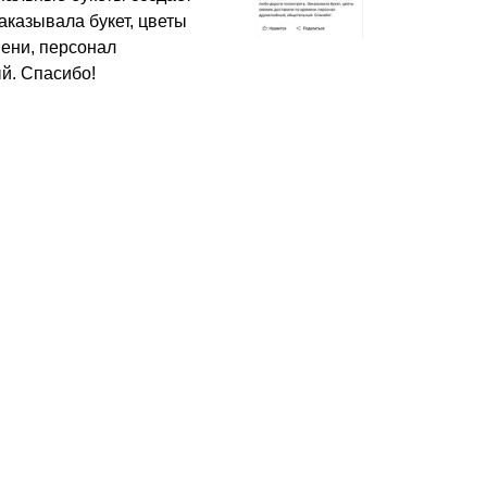
аказывала букет, цветы
мени, персонал
й. Спасибо!