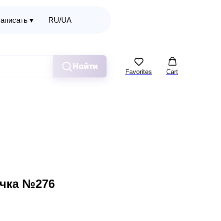
аписать ▾
RU/UA
Найти
Favorites
Cart
чка №276