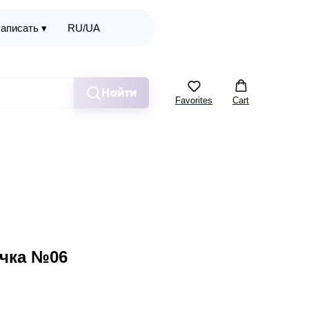
аписать ▾
RU/UA
Найти
Favorites
Cart
чка №06