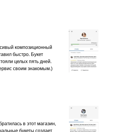
асивый композиционный
ставил быстро. Букет
тояли целых пять дней.
ервис своим знакомым.)
братилась в этот магазин,
нальные букеты создает