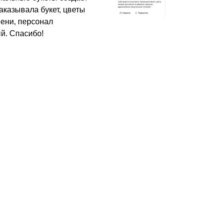
аказывала букет, цветы
мени, персонал
й. Спасибо!