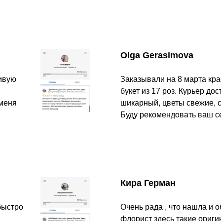
Olga Gerasimova
сивую
Заказывали на 8 марта кр
букет из 17 роз. Курьер до
 меня
шикарный, цветы свежие, с
Буду рекомендовать ваш с
Кира Герман
быстро
Очень рада , что нашла и о
флорист здесь такие ориги