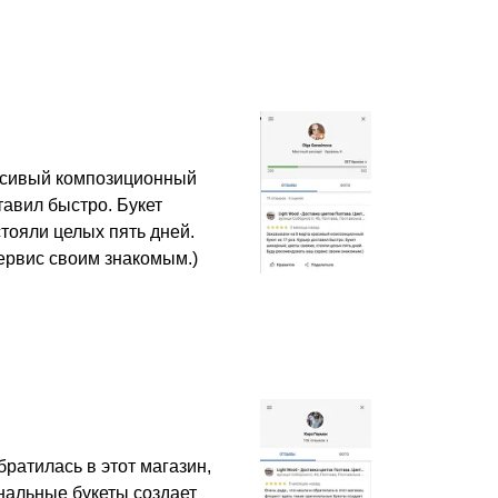
асивый композиционный
ставил быстро. Букет
тояли целых пять дней.
ервис своим знакомым.)
братилась в этот магазин,
нальные букеты создает