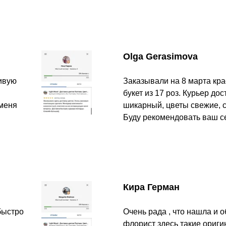
Olga Gerasimova
сивую
Заказывали на 8 марта кр
букет из 17 роз. Курьер до
 меня
шикарный, цветы свежие, с
Буду рекомендовать ваш с
Кира Герман
быстро
Очень рада , что нашла и о
флорист здесь такие ориги