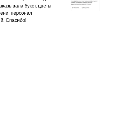
аказывала букет, цветы
мени, персонал
й. Спасибо!