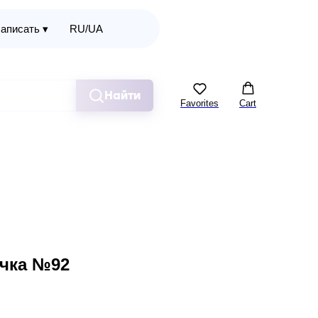
аписать ▾
RU/UA
Найти
Favorites
Cart
чка №92