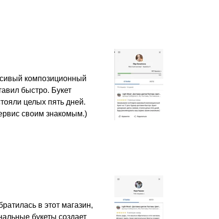
асивый композиционный
ставил быстро. Букет
тояли целых пять дней.
ервис своим знакомым.)
братилась в этот магазин,
нальные букеты создает