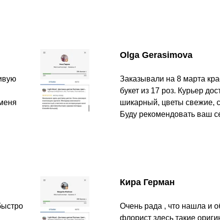
Olga Gerasimova
сивую
Заказывали на 8 марта кр
букет из 17 роз. Курьер до
 меня
шикарный, цветы свежие, с
Буду рекомендовать ваш с
Кира Герман
быстро
Очень рада , что нашла и о
флорист здесь такие ориги