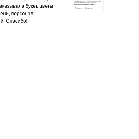
аказывала букет, цветы
мени, персонал
й. Спасибо!