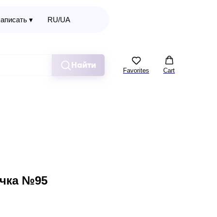
аписать ▾
RU/UA
Найти
Favorites
Cart
чка №95