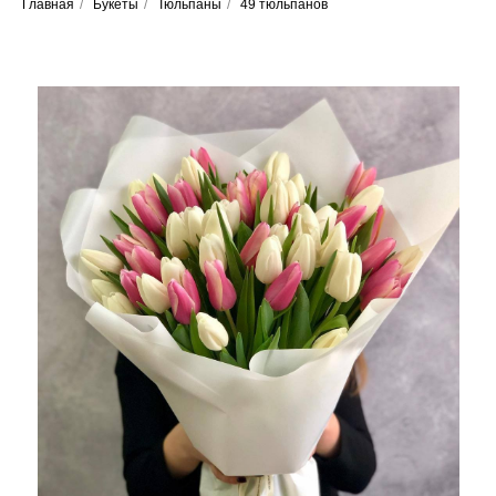
Главная
/
Букеты
/
Тюльпаны
/
49 тюльпанов