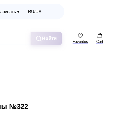
аписать ▾
RU/UA
Найти
Favorites
Cart
ны №322