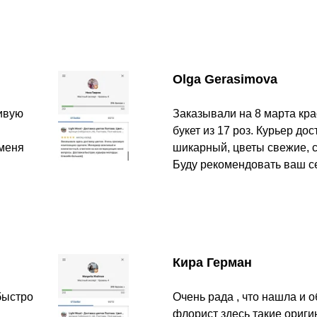
Olga Gerasimova
сивую
Заказывали на 8 марта кр
букет из 17 роз. Курьер до
 меня
шикарный, цветы свежие, с
Буду рекомендовать ваш с
Кира Герман
быстро
Очень рада , что нашла и о
флорист здесь такие ориги