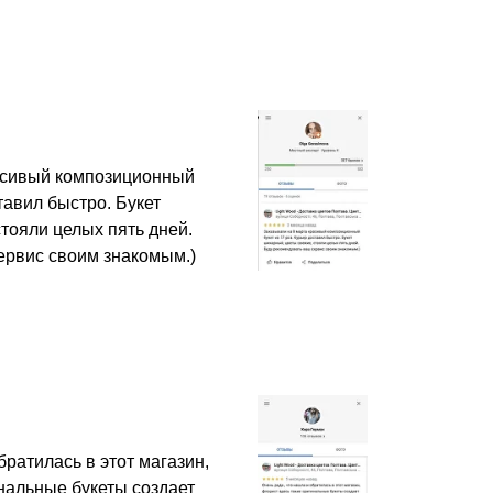
асивый композиционный
ставил быстро. Букет
тояли целых пять дней.
ервис своим знакомым.)
братилась в этот магазин,
нальные букеты создает