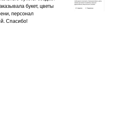
аказывала букет, цветы
мени, персонал
й. Спасибо!