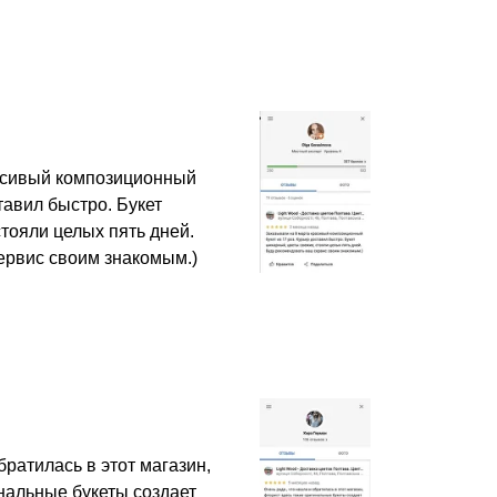
асивый композиционный
ставил быстро. Букет
тояли целых пять дней.
ервис своим знакомым.)
братилась в этот магазин,
нальные букеты создает