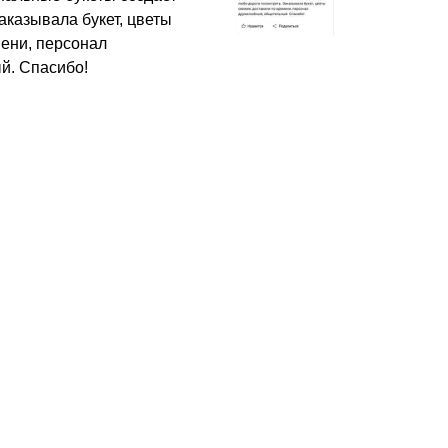
аказывала букет, цветы
мени, персонал
й. Спасибо!