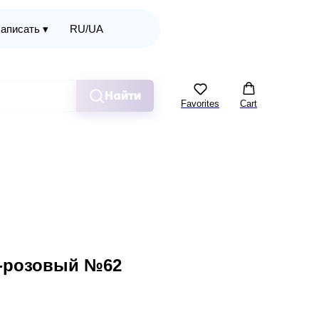
аписать ▾
RU/UA
Найти
Favorites
Cart
о-розовый №62