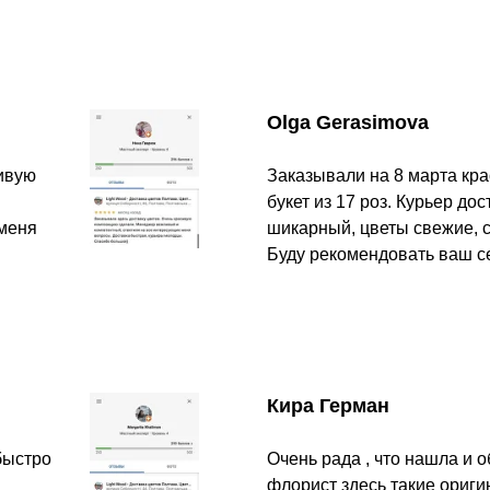
Olga Gerasimova
сивую
Заказывали на 8 марта кр
букет из 17 роз. Курьер до
 меня
шикарный, цветы свежие, с
Буду рекомендовать ваш с
Кира Герман
быстро
Очень рада , что нашла и о
флорист здесь такие ориги