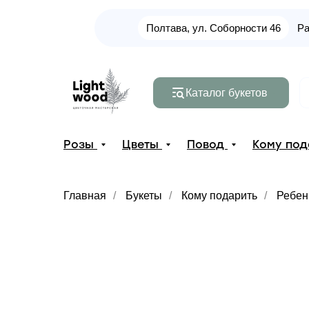
Полтава, ул. Соборности 46
Ра
Каталог букетов
Розы
Цветы
Повод
Кому по
Главная
/
Букеты
/
Кому подарить
/
Ребен