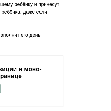
ашему ребёнку и принесут
 ребёнка, даже если
наполнит его день
зиции и моно-
транице