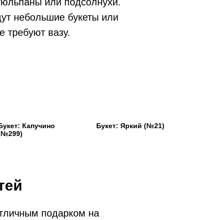
 тюльпаны или подсолнухи.
дут небольшие букеты или
е требуют вазу.
Букет: Капучино
Букет: Яркий (№21)
(№299)
тей
отличным подарком на