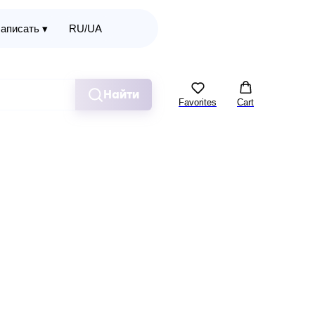
аписать ▾
RU/UA
Найти
Favorites
Cart