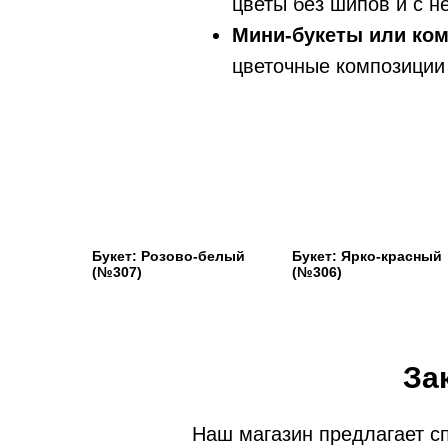
цветы без шипов и с н
Мини-букеты или ко
цветочные композиции 
Букет: Розово-белый
Букет: Ярко-красный
(№307)
(№306)
За
Наш магазин предлагает с