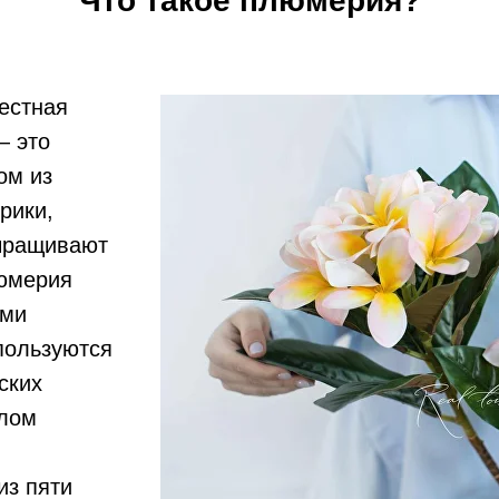
Что такое плюмерия?
вестная
— это
ом из
рики,
выращивают
люмерия
ыми
пользуются
ских
олом
из пяти