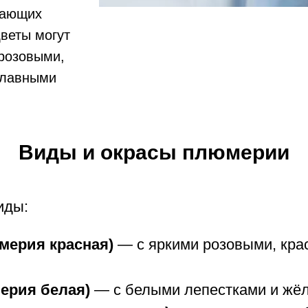
чающих
веты могут
розовыми,
плавными
Виды и окрасы плюмерии
иды:
юмерия красная)
— с яркими розовыми, кра
мерия белая)
— с белыми лепестками и жёл