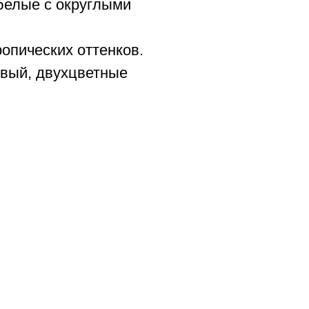
белые с округлыми
опических оттенков.
овый, двухцветные