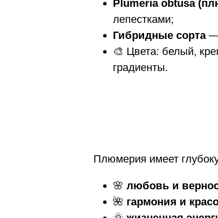
Plumeria obtusa (п
лепестками;
Гибридные сорта
— 
🎨 Цвета: белый, кр
градиенты.
Плюмерия имеет глубоку
🌸
любовь и верно
🌺
гармония и крас
🌞
жизненная энерг