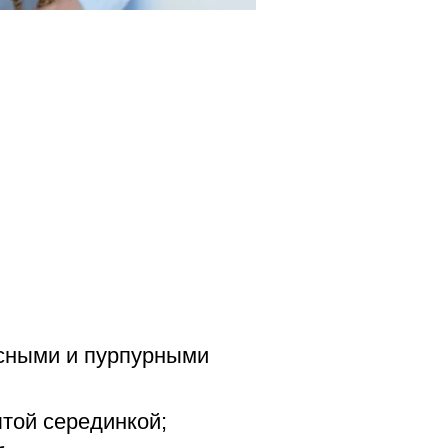
сными и пурпурными
той серединкой;