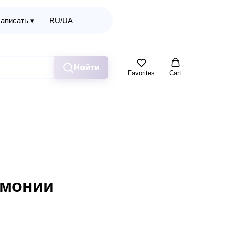
аписать ▾
RU/UA
Найти
Favorites
Cart
рмонии