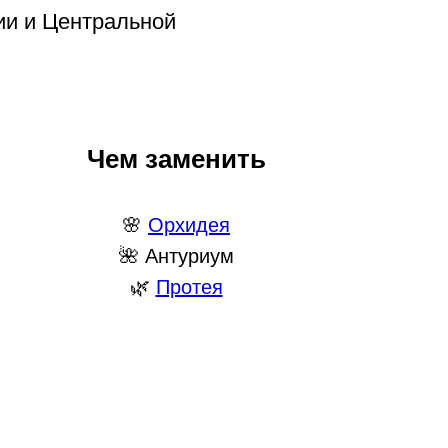
зии и Центральной
Чем заменить
🌸
Орхидея
🌺 Антуриум
🌿
Протея