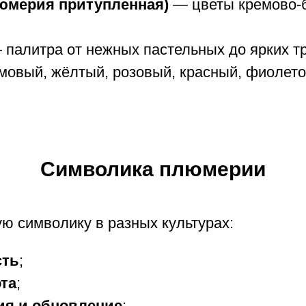
люмерия притупленная)
— цветы кремово-
палитра от нежных пастельных до ярких тр
емовый, жёлтый, розовый, красный, фиолет
Символика плюмерии
ю символику в разных культурах:
сть
;
ота
;
ия и обновление
;