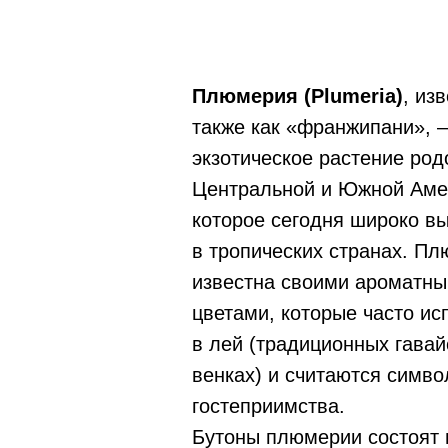
Плюмерия (Plumeria)
, из
также как «франжипани», 
экзотическое растение род
Центральной и Южной Аме
которое сегодня широко 
в тропических странах. П
известна своими ароматн
цветами, которые часто ис
в лей (традиционных гавай
венках) и считаются симв
гостеприимства.
Бутоны плюмерии состоят 